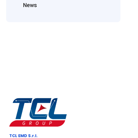
News
TCL EMD S.r.l.
– P.I.: 02167270467