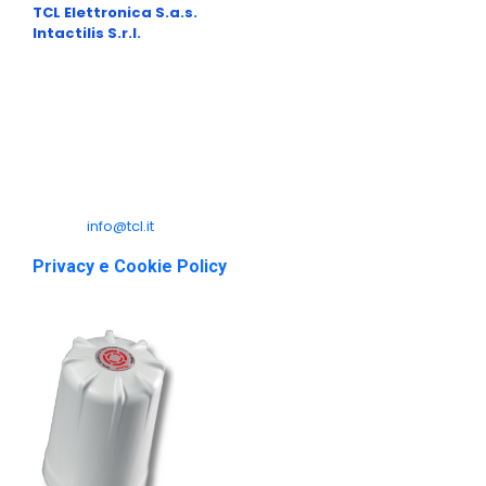
TCL Elettronica S.a.s.
– P.I.: 01470130467
Intactilis S.r.l.
– P.I.: 02481890461
Sede Legale:
Via di Tiglio, 1369/G 55100 Lucca (LU) ITALIA
Sede Operativa:
Via Micheloni 8/A 55015 Montecarlo (LU) ITALIA
Telefono: +39 0583 492326
e-mail:
info@tcl.it
Privacy e Cookie Policy