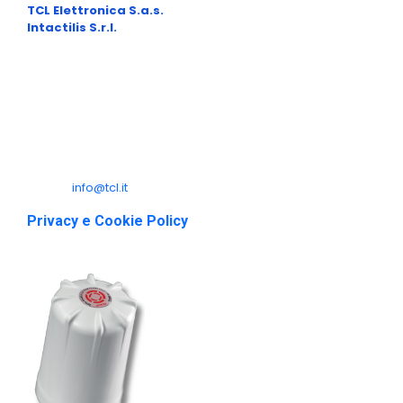
TCL Elettronica S.a.s.
– P.I.: 01470130467
Intactilis S.r.l.
– P.I.: 02481890461
Sede Legale:
Via di Tiglio, 1369/G 55100 Lucca (LU) ITALIA
Sede Operativa:
Via Micheloni 8/A 55015 Montecarlo (LU) ITALIA
Telefono: +39 0583 492326
e-mail:
info@tcl.it
Privacy e Cookie Policy