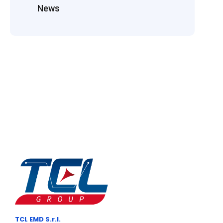
News
TCL EMD S.r.l.
– P.I.: 02167270467