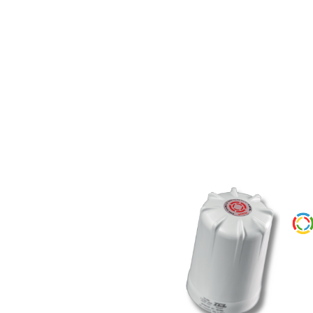
LP
TU