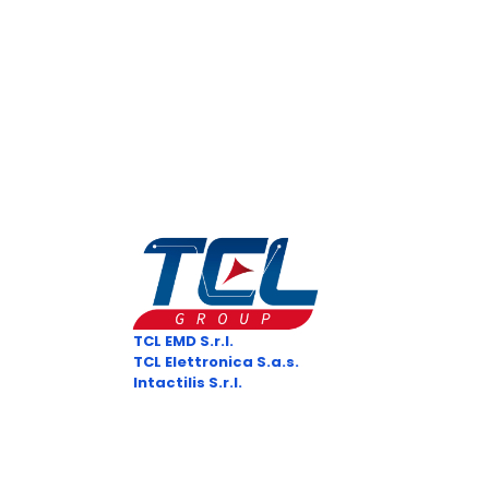
TCL EMD S.r.l.
– P.I.: 02167270467
TCL Elettronica S.a.s.
– P.I.: 01470130467
Intactilis S.r.l.
– P.I.: 02481890461
Sede Legale:
Via di Tiglio, 1369/G 55100 Lucca (LU) ITALIA
Sede Operativa: